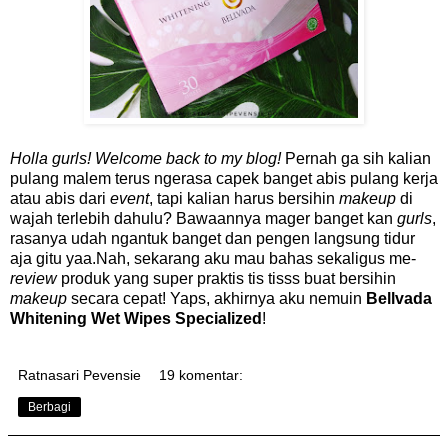
Holla gurls! Welcome back to my blog!
Pernah ga sih kalian
pulang malem terus ngerasa capek banget abis pulang kerja
atau abis dari
event
, tapi kalian harus bersihin
makeup
di
wajah terlebih dahulu? Bawaannya mager banget kan
gurls
,
rasanya udah ngantuk banget dan pengen langsung tidur
aja gitu yaa.Nah, sekarang aku mau bahas sekaligus me-
review
produk yang super praktis tis tisss buat bersihin
makeup
secara cepat! Yaps, akhirnya aku nemuin
Bellvada
Whitening Wet Wipes Specialized
!
Ratnasari Pevensie
19 komentar:
Berbagi