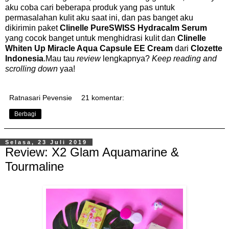
aku coba cari beberapa produk yang pas untuk
permasalahan kulit aku saat ini, dan pas banget aku
dikirimin paket
Clinelle PureSWISS Hydracalm Serum
yang cocok banget untuk menghidrasi kulit dan
Clinelle
Whiten Up Miracle Aqua Capsule EE Cream
dari
Clozette
Indonesia
.Mau tau
review
lengkapnya?
Keep reading and
scrolling down
yaa!
Ratnasari Pevensie
21 komentar:
Berbagi
Selasa, 23 Juli 2019
Review: X2 Glam Aquamarine &
Tourmaline