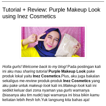
Tutorial + Review: Purple Makeup Look
using Inez Cosmetics
Holla gurls! Welcome back to my blog!
Pada postingan kali
ini aku mau
sharing tutorial
Purple Makeup Look
pake
produk lokal yaitu
Inez Cosmetics
.Plus, aku juga bakalan
sekaligus me-
review
produk-produk
Inez Cosmetics
yang
aku pake untuk
makeup look
kali ini.
Makeup look
kali ini
sedikit keluar dari zona nyaman yaa
gurls
warnanya
(biasanya aku tim
nude
) tapi warnanya ini bisa bikin kamu
keliatan lebih
fresh
loh.Yuk langsung kita bahas aja!