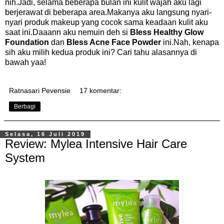
nih.Jadi, selama beberapa bulan ini kulit wajah aku lagi
berjerawat di beberapa area.Makanya aku langsung nyari-
nyari produk makeup yang cocok sama keadaan kulit aku
saat ini.Daaann aku nemuin deh si
Bless Healthy Glow
Foundation
dan
Bless Acne Face Powder
ini.Nah, kenapa
sih aku milih kedua produk ini? Cari tahu alasannya di
bawah yaa!
Ratnasari Pevensie
17 komentar:
Berbagi
Selasa, 16 Juli 2019
Review: Mylea Intensive Hair Care
System