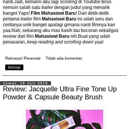
nanti.Jadi, kemarin aku lagi
scrolling
di Youtube terus
nemuin salah satu
trailer
dengan judul yang menarik
banget.Yaps!
Film Mahasiswi Baru
! Dari detik-detik
pertama
trailer
film
Mahasiswi Baru
ini udah seru dan
ceritanya unik banget apalagi gimana nanti filmnya kan
yaa.Nah, sekarang aku mau kasih tau bocoran sekaligus
review
dari film
Mahasiswi Baru
nih.Buat yang udah
penasaran,
keep reading and scrolling down
yaa!
Ratnasari Pevensie
Tidak ada komentar:
Berbagi
Jumat, 19 Juli 2019
Review: Jacquelle Ultra Fine Tone Up
Powder & Capsule Beauty Brush