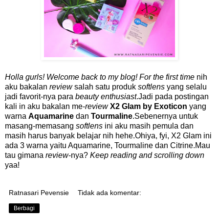
Holla gurls! Welcome back to my blog!
For the first time
nih
aku bakalan
review
salah satu produk
softlens
yang selalu
jadi favorit-nya para
beauty enthusiast
.Jadi pada postingan
kali in aku bakalan me-
review
X2 Glam by Exoticon
yang
warna
Aquamarine
dan
Tourmaline
.Sebenernya untuk
masang-memasang
softlens
ini aku masih pemula dan
masih harus banyak belajar nih hehe.Ohiya, fyi, X2 Glam ini
ada 3 warna yaitu Aquamarine, Tourmaline dan Citrine.Mau
tau gimana
review
-nya?
Keep reading and scrolling down
yaa!
Ratnasari Pevensie
Tidak ada komentar:
Berbagi