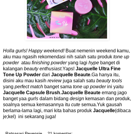
Holla gurls! Happy weekend!
Buat nemenin weekend kamu,
aku mau ngasih rekomendasi nih salah satu produk
tone up
powder
atau
finishing powder
yang lagi
hype
banget di
kalangan
beauty enthusiast
.Yaps!
Jacquelle Ultra Fine
Tone Up Powder
dari
Jacquelle Beaute
.Ga hanya itu,
disini aku mau kasih
review
juga salah satu
beauty tools
yang
perfect match
banget sama
tone up powder
ini yaitu
Jacquelle Capsule Brush
.
Jacquelle Beaute
emang jago
banget yaa
gurls
dalam bidang
design
kemasan dan produk,
soalnya semua kemasannya itu
cute
semua.Yuk gausah
berlama-lama lagi, mari kita bahas produk
Jacquelle
(dibaca
je;kel) ini sekarang juga!
Ratnasari Pevensie
21 komentar: