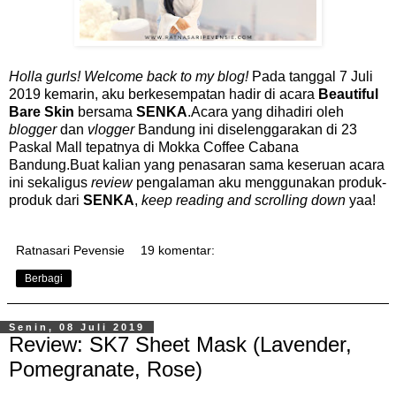
Holla gurls! Welcome back to my blog!
Pada tanggal 7 Juli
2019 kemarin, aku berkesempatan hadir di acara
Beautiful
Bare Skin
bersama
SENKA
.Acara yang dihadiri oleh
blogger
dan
vlogger
Bandung ini diselenggarakan di 23
Paskal Mall tepatnya di Mokka Coffee Cabana
Bandung.Buat kalian yang penasaran sama keseruan acara
ini sekaligus
review
pengalaman aku menggunakan produk-
produk dari
SENKA
,
keep reading and scrolling down
yaa!
Ratnasari Pevensie
19 komentar:
Berbagi
Senin, 08 Juli 2019
Review: SK7 Sheet Mask (Lavender,
Pomegranate, Rose)