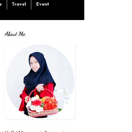
e
Travel
Event
About Me