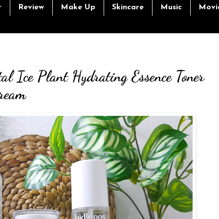
r
Review
Make Up
Skincare
Music
Movi
al Ice Plant Hydrating Essence Toner
Cream