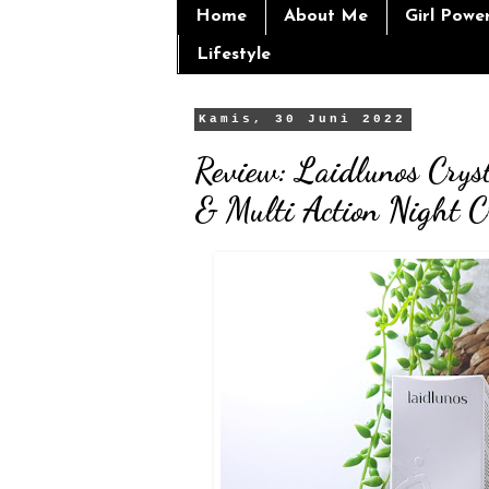
Home
About Me
Girl Powe
Lifestyle
Kamis, 30 Juni 2022
Review: Laidlunos Cryst
& Multi Action Night 