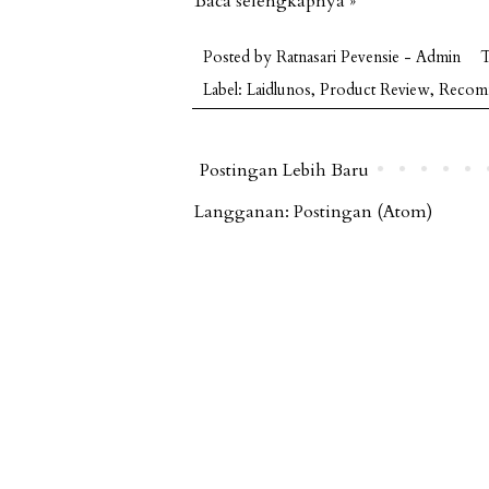
Baca selengkapnya »
Posted by
Ratnasari Pevensie - Admin
T
Label:
Laidlunos
,
Product Review
,
Recom
Postingan Lebih Baru
Langganan:
Postingan (Atom)