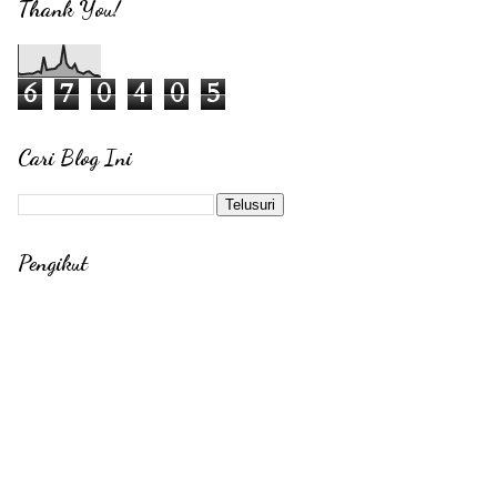
Thank You!
6
7
0
4
0
5
Cari Blog Ini
Pengikut