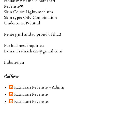
Holla! My name is Ratnasari
Pevensie❤
Skin Color: Light-medium
Skin type: Oily Combination
Undertone: Neutral
Petite gurl and so proud of that!
For business inquiries:
E-mail: ratnasha22@gmail.com
Indonesian
Authors
Ratnasari Pevensie - Admin
Ratnasari Pevensie
Ratnasari Pevensie