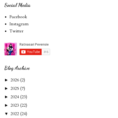
Social Media
Facebook
Instagram
Twitter
Blog Archive
2026
(2)
►
2025
(7)
►
2024
(23)
►
2023
(22)
►
2022
(24)
▼