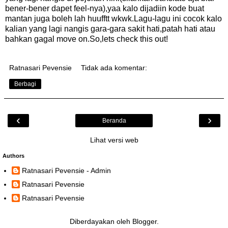
bener-bener dapet feel-nya),yaa kalo dijadiin kode buat
mantan juga boleh lah huufftt wkwk.Lagu-lagu ini cocok kalo
kalian yang lagi nangis gara-gara sakit hati,patah hati atau
bahkan gagal move on.So,lets check this out!
Ratnasari Pevensie
Tidak ada komentar:
Berbagi
‹
›
Beranda
Lihat versi web
Authors
Ratnasari Pevensie - Admin
Ratnasari Pevensie
Ratnasari Pevensie
Diberdayakan oleh
Blogger
.