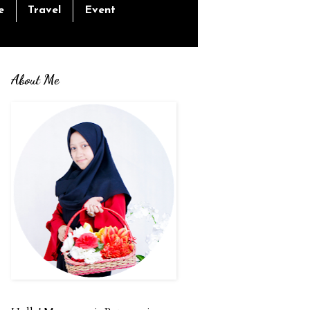
e
Travel
Event
About Me