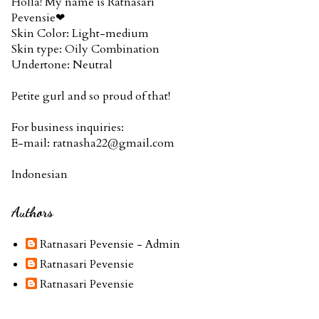
Holla! My name is Ratnasari
Pevensie❤
Skin Color: Light-medium
Skin type: Oily Combination
Undertone: Neutral
Petite gurl and so proud of that!
For business inquiries:
E-mail: ratnasha22@gmail.com
Indonesian
Authors
Ratnasari Pevensie - Admin
Ratnasari Pevensie
Ratnasari Pevensie