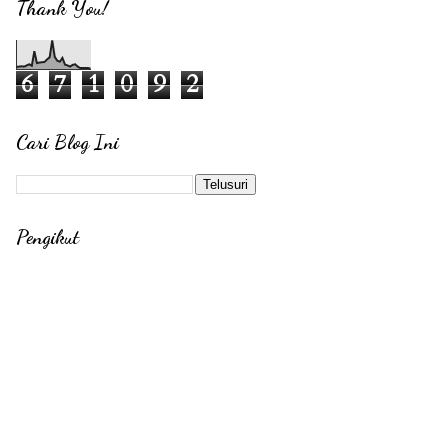
Thank You!
6
7
1
0
9
2
Cari Blog Ini
Pengikut