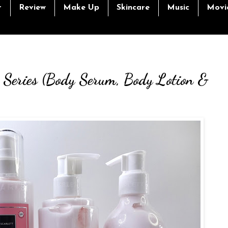
r
Review
Make Up
Skincare
Music
Movi
g Series (Body Serum, Body Lotion &