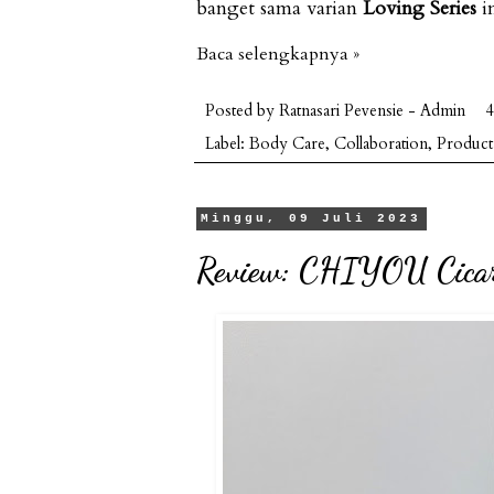
banget sama varian
Loving Series
i
Baca selengkapnya »
Posted by
Ratnasari Pevensie - Admin
4
Label:
Body Care
,
Collaboration
,
Product
Minggu, 09 Juli 2023
Review: CHIYOU Cicar