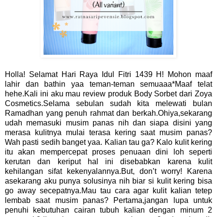
Holla! Selamat Hari Raya Idul Fitri 1439 H! Mohon maaf
lahir dan bathin yaa teman-teman semuaaa*Maaf telat
hehe.Kali ini aku mau review produk Body Sorbet dari Zoya
Cosmetics.Selama sebulan sudah kita melewati bulan
Ramadhan yang penuh rahmat dan berkah.Ohiya,sekarang
udah memasuki musim panas nih dan siapa disini yang
merasa kulitnya mulai terasa kering saat musim panas?
Wah pasti sedih banget yaa. Kalian tau ga? Kalo kulit kering
itu akan mempercepat proses penuaan dini loh seperti
kerutan dan keriput hal ini disebabkan karena kulit
kehilangan sifat kekenyalannya.But, don’t worry! Karena
asekarang aku punya solusinya nih biar si kulit kering bisa
go away secepatnya.Mau tau cara agar kulit kalian tetep
lembab saat musim panas? Pertama,jangan lupa untuk
penuhi kebutuhan cairan tubuh kalian dengan minum 2