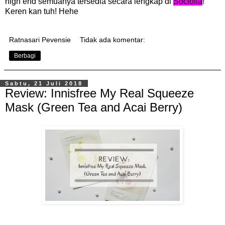
high end semuanya tersedia secara lengkap di
Sociolla
!
Keren kan tuh! Hehe
Ratnasari Pevensie
Tidak ada komentar:
Berbagi
Sabtu, 21 Juli 2018
Review: Innisfree My Real Squeeze
Mask (Green Tea and Acai Berry)