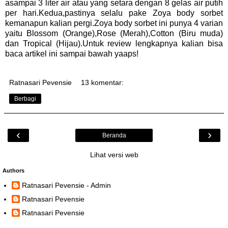
asampai 3 liter air atau yang setara dengan 8 gelas air putih
per hari.Kedua,pastinya selalu pake Zoya body sorbet
kemanapun kalian pergi.Zoya body sorbet ini punya 4 varian
yaitu Blossom (Orange),Rose (Merah),Cotton (Biru muda)
dan Tropical (Hijau).Untuk review lengkapnya kalian bisa
baca artikel ini sampai bawah yaaps!
Ratnasari Pevensie
13 komentar:
Berbagi
‹
›
Beranda
Lihat versi web
Authors
Ratnasari Pevensie - Admin
Ratnasari Pevensie
Ratnasari Pevensie