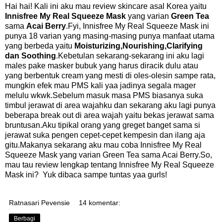
Hai hai! Kali ini aku mau review skincare asal Korea yaitu
Innisfree My Real Squeeze Mask
yang varian
Green Tea
sama
Acai Berry
.Fyi, Innisfree My Real Squeeze Mask ini
punya 18 varian yang masing-masing punya manfaat utama
yang berbeda yaitu
Moisturizing,Nourishing,Clarifying
dan Soothing
.Kebetulan sekarang-sekarang ini aku lagi
males pake masker bubuk yang harus diracik dulu atau
yang berbentuk cream yang mesti di oles-olesin sampe rata,
mungkin efek mau PMS kali yaa jadinya segala mager
melulu wkwk.Sebelum masuk masa PMS biasanya suka
timbul jerawat di area wajahku dan sekarang aku lagi punya
beberapa break out di area wajah yaitu bekas jerawat sama
bruntusan.Aku tipikal orang yang greget banget sama si
jerawat suka pengen cepet-cepet kempesin dan ilang aja
gitu.Makanya sekarang aku mau coba Innisfree My Real
Squeeze Mask yang varian Green Tea sama Acai Berry.So,
mau tau review lengkap tentang Innisfree My Real Squeeze
Mask ini? Yuk dibaca sampe tuntas yaa gurls!
Ratnasari Pevensie
14 komentar:
Berbagi