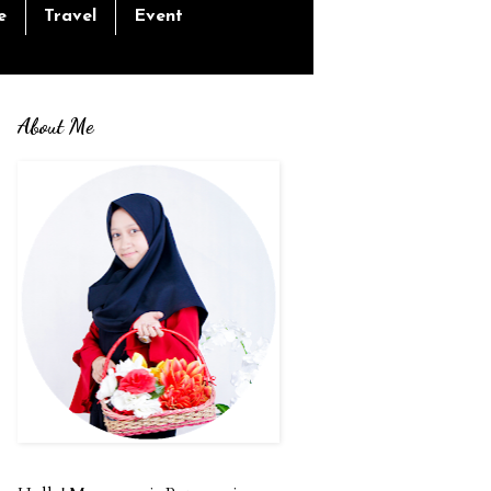
e
Travel
Event
About Me