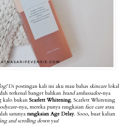
log!
Di postingan kali ini aku mau bahas
skincare
lokal
udah terkenal banget bahkan
brand ambassador
-nya
ng kalo bukan
Scarlett Whitening
. Scarlett Whitening
odycare
-nya, mereka punya rangkaian
face care
atau
alah satunya
rangkaian Age Delay
.
Sooo
, buat kalian
ing and scrolling down
yaa!