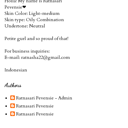
Holla! My name is Ratnasari
Pevensie❤
Skin Color: Light-medium
Skin type: Oily Combination
Undertone: Neutral
Petite gurl and so proud of that!
For business inquiries:
E-mail: ratnasha22@gmail.com
Indonesian
Authors
Ratnasari Pevensie - Admin
Ratnasari Pevensie
Ratnasari Pevensie