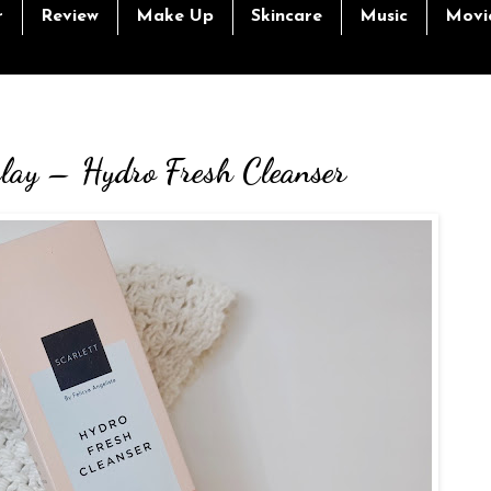
r
Review
Make Up
Skincare
Music
Movi
elay – Hydro Fresh Cleanser