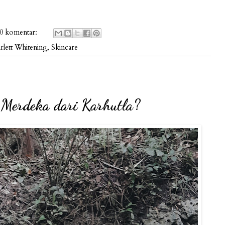
0 komentar:
rlett Whitening
,
Skincare
 Merdeka dari Karhutla?