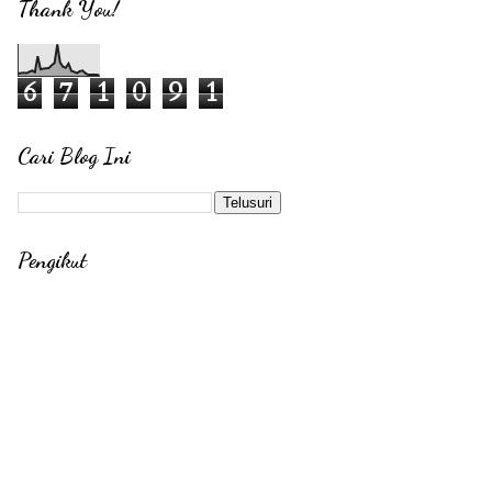
Thank You!
6
7
1
0
9
1
Cari Blog Ini
Pengikut