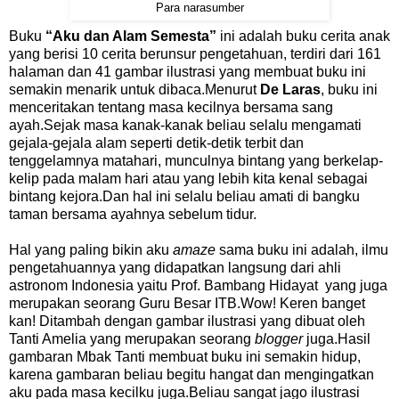
Para narasumber
Buku
“Aku dan Alam Semesta”
ini adalah buku cerita anak
yang berisi 10 cerita berunsur pengetahuan, terdiri dari 161
halaman dan 41 gambar ilustrasi yang membuat buku ini
semakin menarik untuk dibaca.Menurut
De Laras
, buku ini
menceritakan tentang masa kecilnya bersama sang
ayah.Sejak masa kanak-kanak beliau selalu mengamati
gejala-gejala alam seperti detik-detik terbit dan
tenggelamnya matahari, munculnya bintang yang berkelap-
kelip pada malam hari atau yang lebih kita kenal sebagai
bintang kejora.Dan hal ini selalu beliau amati di bangku
taman bersama ayahnya sebelum tidur.
Hal yang paling bikin aku
amaze
sama buku ini adalah, ilmu
pengetahuannya yang didapatkan langsung dari ahli
astronom Indonesia yaitu Prof. Bambang Hidayat yang juga
merupakan seorang Guru Besar ITB.Wow! Keren banget
kan! Ditambah dengan gambar ilustrasi yang dibuat oleh
Tanti Amelia yang merupakan seorang
blogger
juga.Hasil
gambaran Mbak Tanti membuat buku ini semakin hidup,
karena gambaran beliau begitu hangat dan mengingatkan
aku pada masa kecilku juga.Beliau sangat jago ilustrasi