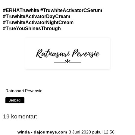
#ERHATruwhite #TruwhiteActivatorCSerum
#TruwhiteActivatorDayCream
#TruwhiteActivatorNightCream
#TrueYouShinesThrough
Ratnasari Pevensie
Berbagi
19 komentar:
winda - dajourneys.com
3 Juni 2020 pukul 12.56