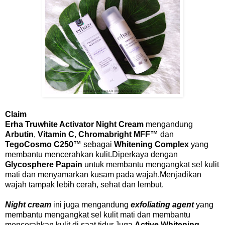
Claim
Erha Truwhite Activator Night Cream
mengandung
Arbutin
,
Vitamin C
,
Chromabright MFF
™
dan
TegoCosmo C250
™
sebagai
Whitening Complex
yang
membantu mencerahkan kulit.Diperkaya dengan
Glycosphere Papain
untuk membantu mengangkat sel kulit
mati dan menyamarkan kusam pada wajah.Menjadikan
wajah tampak lebih cerah, sehat dan lembut.
Night cream
ini juga mengandung
exfoliating agent
yang
membantu mengangkat sel kulit mati dan membantu
mencerahkan kulit di saat tidur.Juga
Active Whitening