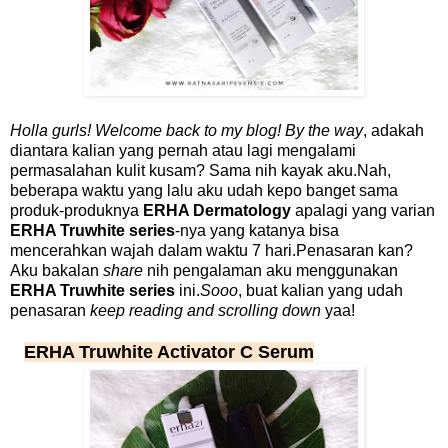
Holla gurls! Welcome back to my blog! By the way
, adakah
diantara kalian yang pernah atau lagi mengalami
permasalahan kulit kusam? Sama nih kayak aku.Nah,
beberapa waktu yang lalu aku udah kepo banget sama
produk-produknya
ERHA Dermatology
apalagi yang varian
ERHA Truwhite series
-nya yang katanya bisa
mencerahkan wajah dalam waktu 7 hari.Penasaran kan?
Aku bakalan
share
nih pengalaman aku menggunakan
ERHA Truwhite series
ini.
Sooo
, buat kalian yang udah
penasaran
keep reading and scrolling down
yaa!
ERHA Truwhite Activator C Serum