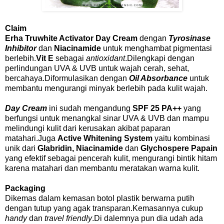
Claim
Erha Truwhite Activator Day Cream
dengan
Tyrosinase
Inhibitor
dan
Niacinamide
untuk menghambat pigmentasi
berlebih.
Vit E
sebagai
antioxidant
.Dilengkapi dengan
perlindungan UVA & UVB untuk wajah cerah, sehat,
bercahaya.Diformulasikan dengan
Oil Absorbance
untuk
membantu mengurangi minyak berlebih pada kulit wajah.
Day Cream
ini sudah mengandung
SPF 25 PA++
yang
berfungsi untuk menangkal sinar UVA & UVB dan mampu
melindungi kulit dari kerusakan akibat paparan
matahari.Juga
Active Whitening System
yaitu kombinasi
unik dari
Glabridin, Niacinamide
dan
Glychospere Papain
yang efektif sebagai pencerah kulit, mengurangi bintik hitam
karena matahari dan membantu meratakan warna kulit.
Packaging
Dikemas dalam kemasan botol plastik berwarna putih
dengan tutup yang agak transparan.Kemasannya cukup
handy
dan
travel friendly
.Di dalemnya pun dia udah ada