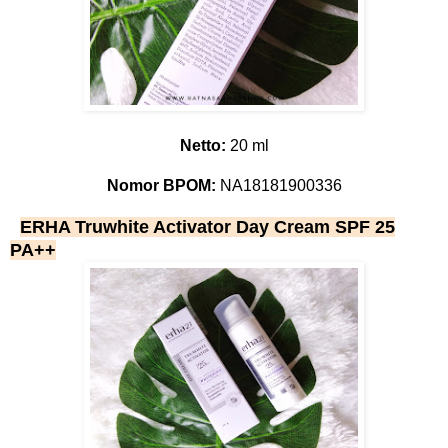
Netto:
20 ml
Nomor BPOM:
NA18181900336
ERHA Truwhite Activator Day Cream SPF 25
PA++