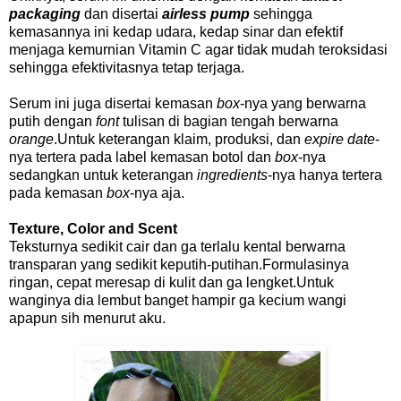
packaging
dan disertai
airless pump
sehingga
kemasannya ini kedap udara, kedap sinar dan efektif
menjaga kemurnian Vitamin C agar tidak mudah teroksidasi
sehingga efektivitasnya tetap terjaga.
Serum ini juga disertai kemasan
box
-nya yang berwarna
putih dengan
font
tulisan di bagian tengah berwarna
orange
.Untuk keterangan klaim, produksi, dan
expire date
-
nya tertera pada label kemasan botol dan
box
-nya
sedangkan untuk keterangan
ingredients
-nya hanya tertera
pada kemasan
box
-nya aja.
Texture, Color and Scent
Teksturnya sedikit cair dan ga terlalu kental berwarna
transparan yang sedikit keputih-putihan.Formulasinya
ringan, cepat meresap di kulit dan ga lengket.Untuk
wanginya dia lembut banget hampir ga kecium wangi
apapun sih menurut aku.