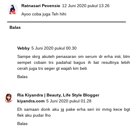
Ratnasari Pevensie
12 Juni 2020 pukul 13.26
Ayoo coba juga Teh hihi
Balas
Vebby
5 Juni 2020 pukul 00.30
Sampe skrg akuteh penasaran sm serum dr erha iniii, blm
sempet cobain trs padahal bagus ih liat resultnya lebih
cerah juga trs seger gt wajah km beb
Balas
Ria Kiyandra | Beauty, Life Style Blogger
kiyandra.com
5 Juni 2020 pukul 01.28
Eh samaan donk aku jg pake erha seri ini mmg kece bgt
flek aku pudar lho
Balas