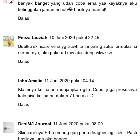
banyak banget yang udah coba erha yaa kayaknya aku
ketinggalan jaman ni beb😂 hasilnya mantul!
Balas
Feeza fauziah
10 Juni 2020 pukul 22.45
Buatku skincare erha yg truwhite ini paling suka formulasi si
serum nya, aku pake ud mw abis dong wkwkkw
Balas
Icha Amalia
11 Juni 2020 pukul 04.14
Klaimnya kelihatan menjanjikan gitu. Cepet juga prosesnya
kalo bisa kelihatan dalam 7 hari aja :D
Balas
DesiMJ Journal
11 Juni 2020 pukul 08.09
Skincare'nya Erha emang gag perlu diraguin lagii sih... Pasti
hasilnya juga oke banget...