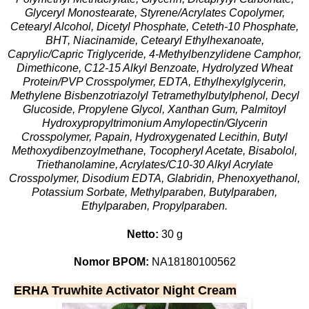
Glyceryl Monostearate, Styrene/Acrylates Copolymer,
Cetearyl Alcohol, Dicetyl Phosphate, Ceteth-10 Phosphate,
BHT, Niacinamide, Cetearyl Ethylhexanoate,
Caprylic/Capric Triglyceride, 4-Methylbenzylidene Camphor,
Dimethicone, C12-15 Alkyl Benzoate, Hydrolyzed Wheat
Protein/PVP Crosspolymer, EDTA, Ethylhexylglycerin,
Methylene Bisbenzotriazolyl Tetramethylbutylphenol, Decyl
Glucoside, Propylene Glycol, Xanthan Gum, Palmitoyl
Hydroxypropyltrimonium Amylopectin/Glycerin
Crosspolymer, Papain, Hydroxygenated Lecithin, Butyl
Methoxydibenzoylmethane, Tocopheryl Acetate, Bisabolol,
Triethanolamine, Acrylates/C10-30 Alkyl Acrylate
Crosspolymer, Disodium EDTA, Glabridin, Phenoxyethanol,
Potassium Sorbate, Methylparaben, Butylparaben,
Ethylparaben, Propylparaben.
Netto:
30 g
Nomor BPOM:
NA18180100562
ERHA Truwhite Activator Night Cream