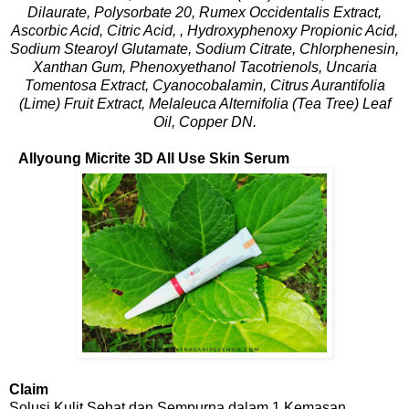
Dilaurate, Polysorbate 20, Rumex Occidentalis Extract,
Ascorbic Acid, Citric Acid, , Hydroxyphenoxy Propionic Acid,
Sodium Stearoyl Glutamate, Sodium Citrate, Chlorphenesin,
Xanthan Gum, Phenoxyethanol Tacotrienols, Uncaria
Tomentosa Extract, Cyanocobalamin, Citrus Aurantifolia
(Lime) Fruit Extract, Melaleuca Alternifolia (Tea Tree) Leaf
Oil, Copper DN.
Allyoung Micrite 3D All Use Skin Serum
Claim
Solusi Kulit Sehat dan Sempurna dalam 1 Kemasan