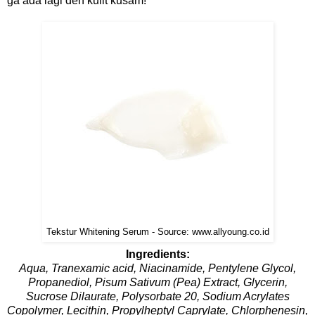
ga ada lagi deh kulit kusam!
Tekstur Whitening Serum - Source: www.allyoung.co.id
Ingredients:
Aqua, Tranexamic acid, Niacinamide, Pentylene Glycol,
Propanediol, Pisum Sativum (Pea) Extract, Glycerin,
Sucrose Dilaurate, Polysorbate 20, Sodium Acrylates
Copolymer, Lecithin, Propylheptyl Caprylate, Chlorphenesin,