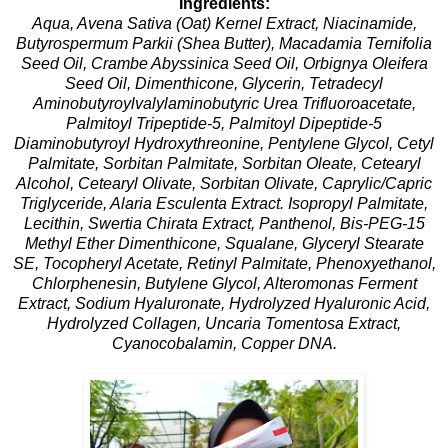
Ingredients:
Aqua, Avena Sativa (Oat) Kernel Extract, Niacinamide,
Butyrospermum Parkii (Shea Butter), Macadamia Ternifolia
Seed Oil, Crambe Abyssinica Seed Oil, Orbignya Oleifera
Seed Oil, Dimenthicone, Glycerin, Tetradecyl
Aminobutyroylvalylaminobutyric Urea Trifluoroacetate,
Palmitoyl Tripeptide-5, Palmitoyl Dipeptide-5
Diaminobutyroyl Hydroxythreonine, Pentylene Glycol, Cetyl
Palmitate, Sorbitan Palmitate, Sorbitan Oleate, Cetearyl
Alcohol, Cetearyl Olivate, Sorbitan Olivate, Caprylic/Capric
Triglyceride, Alaria Esculenta Extract. Isopropyl Palmitate,
Lecithin, Swertia Chirata Extract, Panthenol, Bis-PEG-15
Methyl Ether Dimenthicone, Squalane, Glyceryl Stearate
SE, Tocopheryl Acetate, Retinyl Palmitate, Phenoxyethanol,
Chlorphenesin, Butylene Glycol, Alteromonas Ferment
Extract, Sodium Hyaluronate, Hydrolyzed Hyaluronic Acid,
Hydrolyzed Collagen, Uncaria Tomentosa Extract,
Cyanocobalamin, Copper DNA.