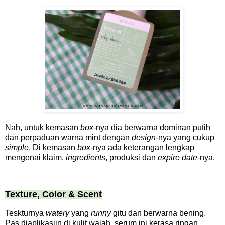
Nah, untuk kemasan
box
-nya dia berwarna dominan putih
dan perpaduan warna mint dengan
design
-nya yang cukup
simple
. Di kemasan
box-
nya ada keterangan lengkap
mengenai klaim,
ingredients
, produksi dan
expire date
-nya.
Texture, Color & Scent
Teskturnya
watery
yang
runny
gitu dan berwarna bening.
Pas diaplikasiin di kulit wajah, serum ini kerasa ringan,