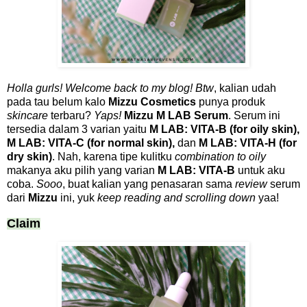
Holla gurls! Welcome back to my blog!
Btw
, kalian udah
pada tau belum kalo
Mizzu Cosmetics
punya produk
skincare
terbaru?
Yaps!
Mizzu M LAB Serum
. Serum ini
tersedia dalam 3 varian yaitu
M LAB: VITA-B (for oily skin),
M LAB: VITA-C (for normal skin),
dan
M LAB: VITA-H (for
dry skin)
. Nah, karena tipe kulitku
combination to oily
makanya aku pilih yang varian
M LAB: VITA-B
untuk aku
coba.
Sooo
, buat kalian yang penasaran sama
review
serum
dari
Mizzu
ini, yuk
keep reading and scrolling down
yaa!
Claim