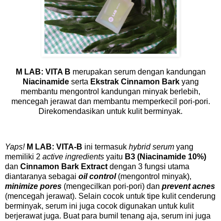
M LAB: VITA B
merupakan serum dengan kandungan
Niacinamide
serta
Ekstrak Cinnamon Bark
yang
membantu mengontrol kandungan minyak berlebih,
mencegah jerawat dan membantu memperkecil pori-pori.
Direkomendasikan untuk kulit berminyak.
Yaps!
M LAB: VITA-B
ini termasuk
hybrid serum
yang
memiliki 2
active ingredients
yaitu
B3 (Niacinamide 10%)
dan
Cinnamon Bark Extract
dengan 3 fungsi utama
diantaranya sebagai
oil control
(mengontrol minyak),
minimize pores
(mengecilkan pori-pori) dan
prevent acnes
(mencegah jerawat). Selain cocok untuk tipe kulit cenderung
berminyak, serum ini juga cocok digunakan untuk kulit
berjerawat juga. Buat para bumil tenang aja, serum ini juga