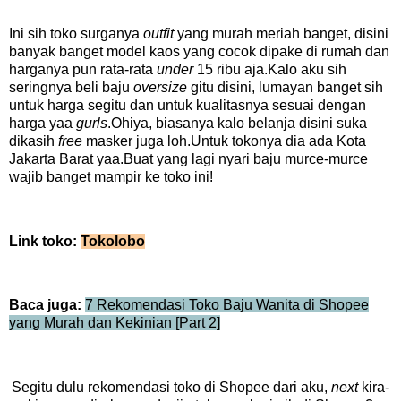
Ini sih toko surganya
outfit
yang murah meriah banget, disini
banyak banget model kaos yang cocok dipake di rumah dan
harganya pun rata-rata
under
15 ribu aja.Kalo aku sih
seringnya beli baju
oversize
gitu disini, lumayan banget sih
untuk harga segitu dan untuk kualitasnya sesuai dengan
harga yaa
gurls
.Ohiya, biasanya kalo belanja disini suka
dikasih
free
masker juga loh.Untuk tokonya dia ada Kota
Jakarta Barat yaa.Buat yang lagi nyari baju murce-murce
wajib banget mampir ke toko ini!
Link toko:
Tokolobo
Baca juga:
7 Rekomendasi Toko Baju Wanita di Shopee
yang Murah dan Kekinian [Part 2]
Segitu dulu rekomendasi toko di Shopee dari aku,
next
kira-