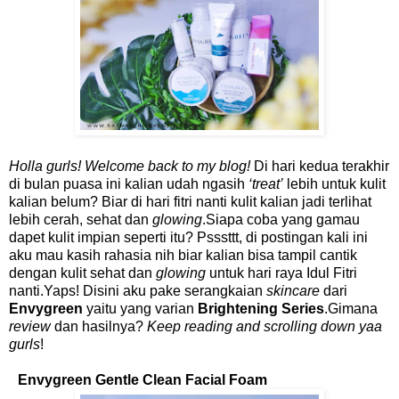
Holla gurls! Welcome back to my blog!
Di hari kedua terakhir
di bulan puasa ini kalian udah ngasih
‘treat’
lebih untuk kulit
kalian belum? Biar di hari fitri nanti kulit kalian jadi terlihat
lebih cerah, sehat dan
glowing
.Siapa coba yang gamau
dapet kulit impian seperti itu? Psssttt, di postingan kali ini
aku mau kasih rahasia nih biar kalian bisa tampil cantik
dengan kulit sehat dan
glowing
untuk hari raya Idul Fitri
nanti.Yaps! Disini aku pake serangkaian
skincare
dari
Envygreen
yaitu yang varian
Brightening Series
.Gimana
review
dan hasilnya?
Keep reading and scrolling down yaa
gurls
!
Envygreen Gentle Clean Facial Foam