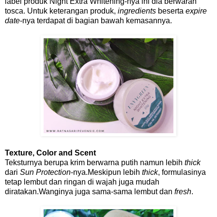
label produk Night Extra Whitening-nya ini dia berwaran
tosca. Untuk keterangan produk,
ingredients
beserta
expire
date
-nya terdapat di bagian bawah kemasannya.
Texture, Color and Scent
Teksturnya berupa krim berwarna putih namun lebih
thick
dari
Sun Protection
-nya.Meskipun lebih
thick
, formulasinya
tetap lembut dan ringan di wajah juga mudah
diratakan.Wanginya juga sama-sama lembut dan
fresh
.