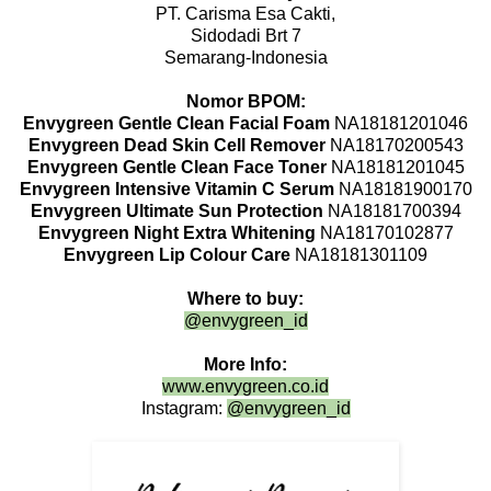
PT. Carisma Esa Cakti,
Sidodadi Brt 7
Semarang-Indonesia
Nomor BPOM:
Envygreen Gentle Clean Facial Foam
NA18181201046
Envygreen Dead Skin Cell Remover
NA18170200543
Envygreen Gentle Clean Face Toner
NA18181201045
Envygreen Intensive Vitamin C Serum
NA18181900170
Envygreen Ultimate Sun Protection
NA18181700394
Envygreen Night Extra Whitening
NA18170102877
Envygreen Lip Colour Care
NA18181301109
Where to buy:
@envygreen_id
More Info:
www.envygreen.co.id
Instagram:
@envygreen_id