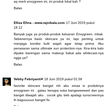
aq merk envygreen ini, ini produk lokal kah ?
Balas
Elliza Efina - www.rajnikala.com
17 Juni 2019 pukul
18.12
Banyak juga ya produk-produk keluaran Envygreen, mbak.
Sebenernya basic skincare ya ini, tapi penting untuk
menjaga kondisi kulit wajah agar tetap prima. Aku
penasaran sama ultimate sun protection-nya. Kira-kira kalo
dipake barengan sama makeup bakal ada whitecast-nya
ngga ya?
Balas
Vebby Febriyanti♥
18 Juni 2019 pukul 01.58
favorite skincare banget nih aku smaa si produknya
envygreen ini . gatau kenapa suka bangeeeeeeet dan pas
banget diwajah aku . cocok gitu beb apalagi sunscreennya
ih baguuuuus banget fix.