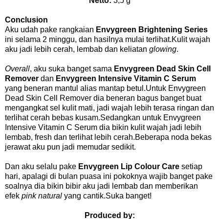
Netto:
3,5 g
Conclusion
Aku udah pake rangkaian
Envygreen Brightening Series
ini selama 2 minggu, dan hasilnya mulai terlihat.Kulit wajah
aku jadi lebih cerah, lembab dan keliatan
glowing
.
Overall
, aku suka banget sama
Envygreen Dead Skin Cell
Remover
dan
Envygreen Intensive Vitamin C Serum
yang beneran mantul alias mantap betul.Untuk Envygreen
Dead Skin Cell Remover dia beneran bagus banget buat
mengangkat sel kulit mati, jadi wajah lebih terasa ringan dan
terlihat cerah bebas kusam.Sedangkan untuk Envygreen
Intensive Vitamin C Serum dia bikin kulit wajah jadi lebih
lembab, fresh dan terlihat lebih cerah.Beberapa noda bekas
jerawat aku pun jadi memudar sedikit.
Dan aku selalu pake
Envygreen Lip Colour Care
setiap
hari, apalagi di bulan puasa ini pokoknya wajib banget pake
soalnya dia bikin bibir aku jadi lembab dan memberikan
efek
pink natural
yang cantik.Suka banget!
Produced by: