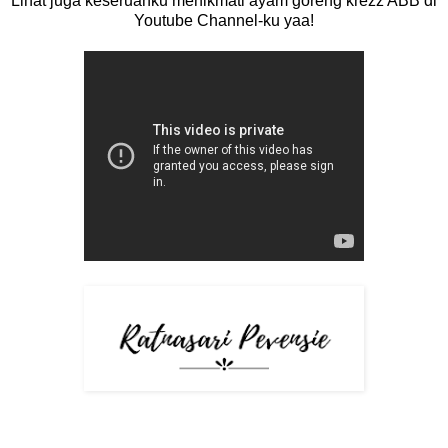
Lihat juga keseruanku menikmati ayam goreng krezz ABB di
Youtube Channel-ku yaa!