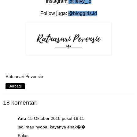
Instagram:
@leivy_id
Follow juga:
@bloggirls.id
Ratnasari Pevensie
Berbagi
18 komentar:
Ana
15 Oktober 2018 pukul 18.11
jadi mau nyoba. kayanya enak��
Balas