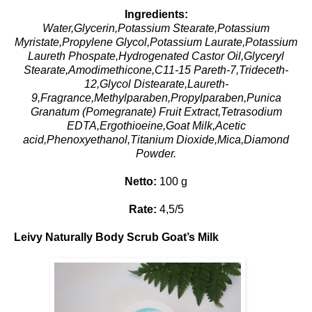
Ingredients:
Water,Glycerin,Potassium Stearate,Potassium
Myristate,Propylene Glycol,Potassium Laurate,Potassium
Laureth Phospate,Hydrogenated Castor Oil,Glyceryl
Stearate,Amodimethicone,C11-15 Pareth-7,Trideceth-
12,Glycol Distearate,Laureth-
9,Fragrance,Methylparaben,Propylparaben,Punica
Granatum (Pomegranate) Fruit Extract,Tetrasodium
EDTA,Ergothioeine,Goat Milk,Acetic
acid,Phenoxyethanol,Titanium Dioxide,Mica,Diamond
Powder.
Netto:
100 g
Rate:
4,5/5
Leivy Naturally Body Scrub Goat’s Milk