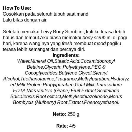
How To Use:
Gosokkan pada seluruh tubuh saat mandi
Lalu bilas dengan air.
Setelah memakai Leivy Body Scrub ini, kulitku terasa lebih
halus dan lembut.Aku biasa memakai
body scrub
ini di pagi
hari, karena wanginya yang
fresh
membuat
mood
pagiku
terasa lebih semangat dan percaya diri.
Ingredients:
Water,Mineral Oil,Stearic Acid,Cocamidopropyl
Betaine,Glycerin,Polyethylene,PEG-9
Cocoglycerides,Butylene Glycol,Stearyl
Alcohol,Triethanolamine,Fragrance,Methylparaben,Hydrolyz
ed Milk Protein,Propylparaben,Goat Milk,Tetrasodium
EDTA,Vitis vinifera (Grape) Fruit Extract,Scutellaria
Balcalensis Root extract,Methylisothiazolinone,Morus
Bombycis (Mulberry) Root Extract,Phenoxyethanol.
Netto:
250 g
Rate:
4/5